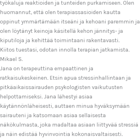
työkaluja reaktioiden ja tunteiden purkamiseen. Olen
huomannut, että olen terapiassasioiden kautta
oppinut ymmärtämään itseäni ja kehoani paremmin ja
olen löytänyt keinoja käsitellä kehon jännitys- ja
kiputiloja ja kehittää toimintaani rakentavasti.
Kiitos tuestasi, odotan innolla terapian jatkamista.
Mikael S.
Jana on terapeuttina empaattinen ja
ratkaisukeskeinen. Etsin apua stressinhallintaan ja
pitkäaikaissairauden psykologisten vaikutusten
helpottamiseksi. Jana lähestyi asiaa
käytännönläheisesti, auttaen minua hyväksymään
sairauteni ja katsomaan asiaa sellaisesta
näkökulmasta, joka madaltaa asiaan liittyvää stressiä
ja näin edistää hyvinvointia kokonaisvaltaisesti.