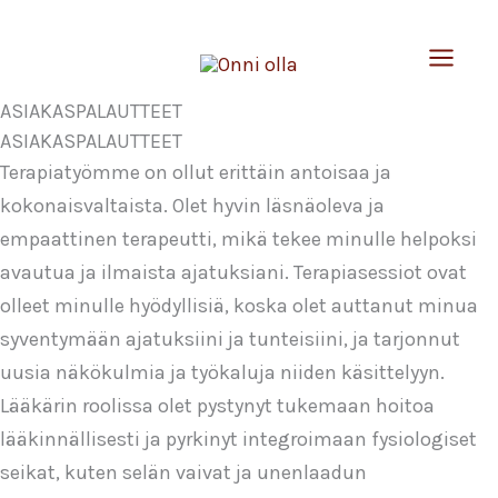
Siirry
sisältöön
ASIAKASPALAUTTEET​
ASIAKASPALAUTTEET
Terapiatyömme on ollut erittäin antoisaa ja
kokonaisvaltaista. Olet hyvin läsnäoleva ja
empaattinen terapeutti, mikä tekee minulle helpoksi
avautua ja ilmaista ajatuksiani. Terapiasessiot ovat
olleet minulle hyödyllisiä, koska olet auttanut minua
syventymään ajatuksiini ja tunteisiini, ja tarjonnut
uusia näkökulmia ja työkaluja niiden käsittelyyn.
Lääkärin roolissa olet pystynyt tukemaan hoitoa
lääkinnällisesti ja pyrkinyt integroimaan fysiologiset
seikat, kuten selän vaivat ja unenlaadun