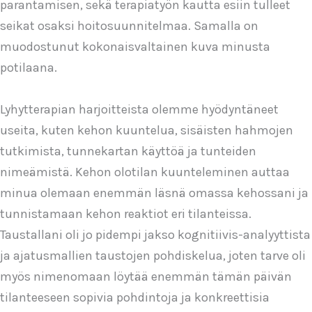
parantamisen, sekä terapiatyön kautta esiin tulleet
seikat osaksi hoitosuunnitelmaa. Samalla on
muodostunut kokonaisvaltainen kuva minusta
potilaana.
Lyhytterapian harjoitteista olemme hyödyntäneet
useita, kuten kehon kuuntelua, sisäisten hahmojen
tutkimista, tunnekartan käyttöä ja tunteiden
nimeämistä. Kehon olotilan kuunteleminen auttaa
minua olemaan enemmän läsnä omassa kehossani ja
tunnistamaan kehon reaktiot eri tilanteissa.
Taustallani oli jo pidempi jakso kognitiivis-analyyttista
ja ajatusmallien taustojen pohdiskelua, joten tarve oli
myös nimenomaan löytää enemmän tämän päivän
tilanteeseen sopivia pohdintoja ja konkreettisia